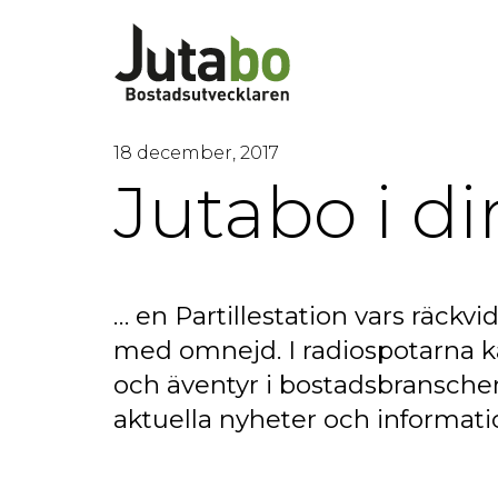
18 december, 2017
Jutabo i di
… en Partillestation vars räckv
med omnejd. I radiospotarna k
och äventyr i bostadsbransche
aktuella nyheter och informa