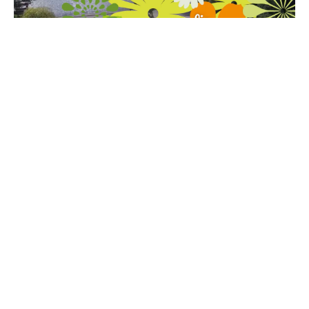
5 juli, 2022
PLÖTSLIGT HÄNDER DET
Sommaren är här,
solen glittrar över
Aspen och det är
dags att vila ut
efter en produktiv
vår. Arbetena på
Naturslingan
samt Brf...