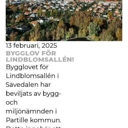
13 februari, 2025
BYGGLOV FÖR
LINDBLOMSALLÉN!
Bygglovet för
Lindblomsallén i
Sävedalen har
beviljats av bygg-
och
miljönämnden i
Partille kommun.