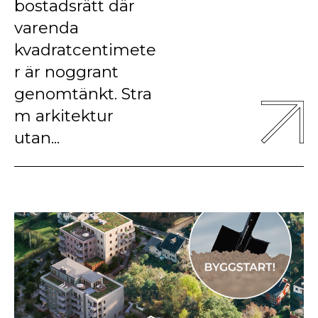
bostadsrätt där
varenda
kvadratcentimete
r är noggrant
genomtänkt. Stra
m arkitektur
utan...