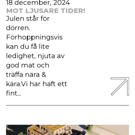
18 december, 2024
MOT LJUSARE TIDER!
Julen står för
dörren.
Förhoppningsvis
kan du få lite
ledighet, njuta av
god mat och
träffa nära &
kära.Vi har haft ett
fint...