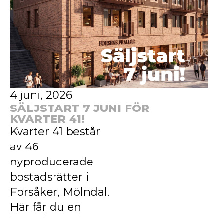
4 juni, 2026
SÄLJSTART 7 JUNI FÖR
KVARTER 41!
Kvarter 41 består
av 46
nyproducerade
bostadsrätter i
Forsåker, Mölndal.
Här får du en