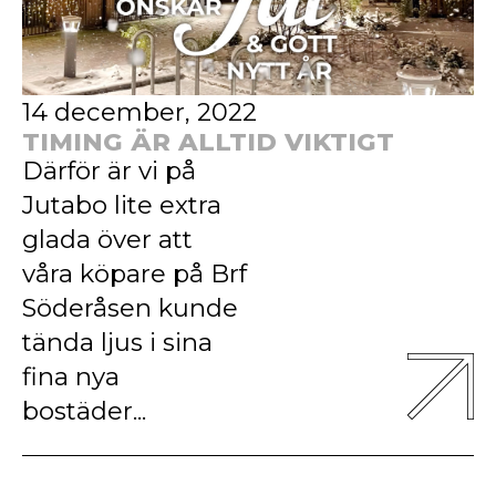
14 december, 2022
TIMING ÄR ALLTID VIKTIGT
Därför är vi på
Jutabo lite extra
glada över att
våra köpare på Brf
Söderåsen kunde
tända ljus i sina
fina nya
bostäder...