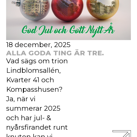
18 december, 2025
ALLA GODA TING ÄR TRE.
Vad sägs om trion
Lindblomsallén,
Kvarter 41 och
Kompasshusen?
Ja, när vi
summerar 2025
och har jul- &
nyårsfirandet runt
knuten kan vi