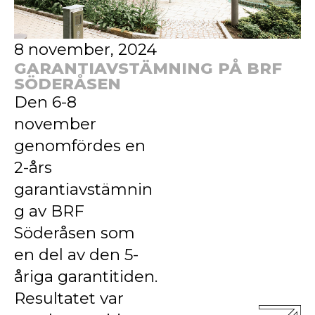
8 november, 2024
GARANTIAVSTÄMNING PÅ BRF
SÖDERÅSEN
Den 6-8
november
genomfördes en
2-års
garantiavstämnin
g av BRF
Söderåsen som
en del av den 5-
åriga garantitiden.
Resultatet var