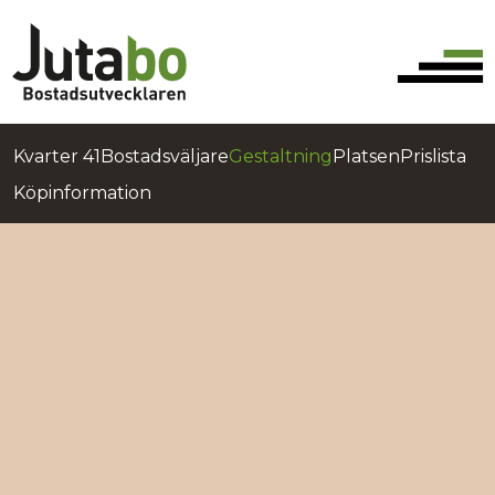
Kvarter 41
Bostadsväljare
Gestaltning
Platsen
Prislista
Köpinformation